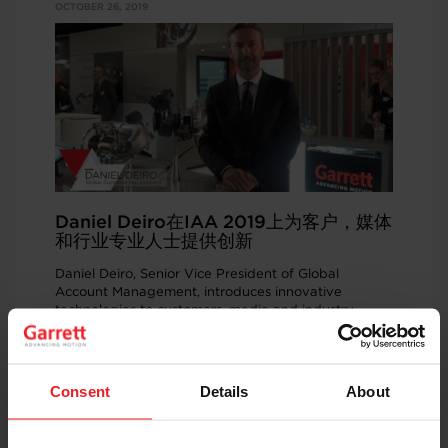
OCTOBER 26, 2019
Daniel Deiro在IAA 2019上为客户，媒体
和行业专业人士提供创新
Daniel Deiro, Senior Vice President of Global
Account Management, introduces innovative
technologies to customers, media and industry
professionals at the Frankfurt Motor Show. We
have…
Consent
Details
About
OCTOBER 19, 2019