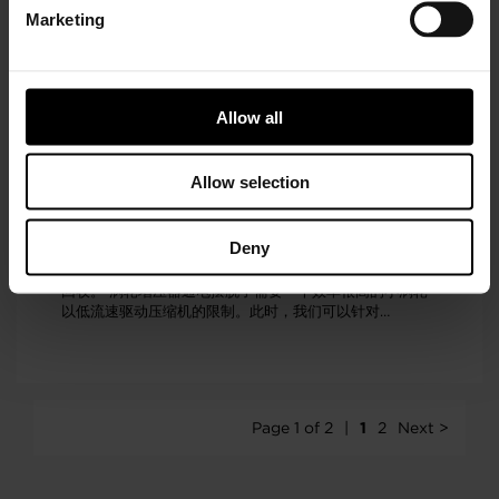
高性能，提高效率。节省燃料，减少排放并支持电气化和连
Marketing
接性-所有这些的成本应始终为最终消费者所接受。 learn
more
Allow all
Allow selection
电动涡轮增压技术 视频
盖瑞特创建了一辆搭载电动涡轮增压器的样车，直观生动地
Deny
展示电动增压解决方案如何提高发动机功率和扭矩，同时允
许发动机在Lambda 1下运行，为车辆的电气系统提供能量
回收。 涡轮增压器通电摆脱了需要一个效率很高的小涡轮
以低流速驱动压缩机的限制。此时，我们可以针对
Lambda 1额定功率，确定涡轮机的正确尺寸。 了解更多
Page 1 of 2
1
2
Next >