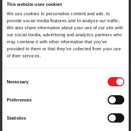
This website uses cookies
We use cookies to personalise content and ads, to
provide social media features and to analyse our traffic.
We also share information about your use of our site with
our social media, advertising and analytics partners who
may combine it with other information that you’ve
provided to them or that they’ve collected from your use
CLEPA-我们前进的未来：Olivier
of their services.
Rabiller Garrett Motion总裁兼首席执行
官
Consent
流动性格局正在发生变化，但是接下来会发生什么呢？欧洲
Necessary
汽车供应商协会CLEPA与部分供应商坐下来讨论了出行的
Selection
未来。 观看Garrett Motion总裁兼首席执行官Olivier
Rabiller讨论的行业发展情况，下一步发展以及供应商在成
功中所扮演的角色。 在排放方面，我们不仅需要研究排气
Preferences
管的排放，还需要采取所谓的“轮到车轮”方法。我们还需要
研究从制造到回收的整个汽车产品生命周期。” Garrett
Motion总裁兼首席执行官Olivier Rabiller Rabiller在视频
Statistics
采访中说：“这种转变需要广泛的技术来满足各种需求。对
SEPTEMBER 26, 2019
于我们来说，作为全球一级供应商，我们正在通过提供新的
差异化技术来实现这一目标，这些技术可以使汽车制造商提