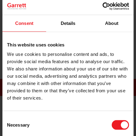
"En ces temps de (COVID), les gens
n'aimeraient pas vraiment offrir une formation
pratique, mais la formation que vous proposez
est tout aussi bonne que la pratique, en
Consent
Details
About
particulier avec les vidéos et être capable de
les comprendre, ils ont tellement détail"
This website uses cookies
We use cookies to personalise content and ads, to
provide social media features and to analyse our traffic.
We also share information about your use of our site with
our social media, advertising and analytics partners who
may combine it with other information that you’ve
SUIVEZ-NOUS
provided to them or that they’ve collected from your use
of their services.
Consent
LinkedIn
Facebook
Instagram
Necessary
Selection