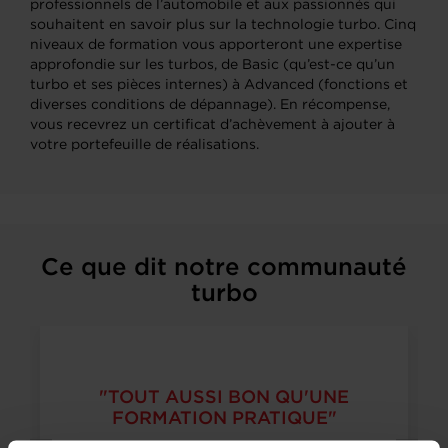
professionnels de l’automobile et aux passionnés qui
souhaitent en savoir plus sur la technologie turbo. Cinq
niveaux de formation vous apporteront une expertise
approfondie sur les turbos, de Basic (qu’est-ce qu’un
turbo et ses pièces internes) à Advanced (fonctions et
diverses conditions de dépannage). En récompense,
vous recevrez un certificat d’achèvement à ajouter à
votre portefeuille de réalisations.
Ce que dit notre communauté
turbo
"TOUT AUSSI BON QU'UNE
FORMATION PRATIQUE"