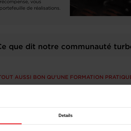
n récompense, vous
ortefeuille de réalisations.
Ce que dit notre communauté turb
TOUT AUSSI BON QU'UNE FORMATION PRATIQU
pas vraiment offrir une formation pratique, mais la for
ulier avec les vidéos et être capable de les comprendre, il
Details