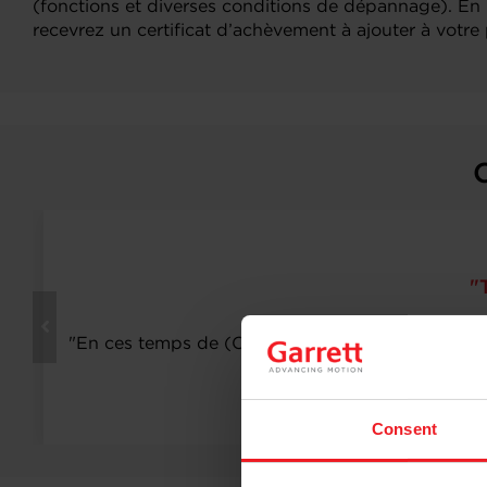
(fonctions et diverses conditions de dépannage). E
recevrez un certificat d’achèvement à ajouter à votre p
"
"En ces temps de (COVID), les gens n'aimeraient 
la pratique, en partic
Consent