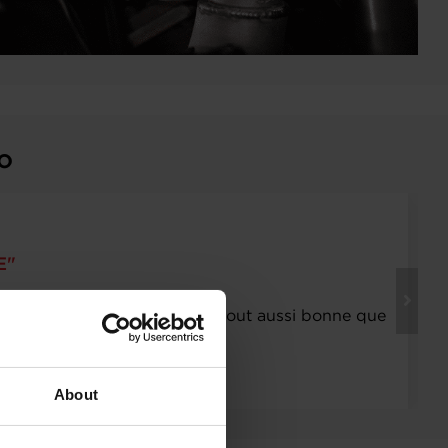
o
E"
mation que vous proposez est tout aussi bonne que
s ont tellement détail"
About