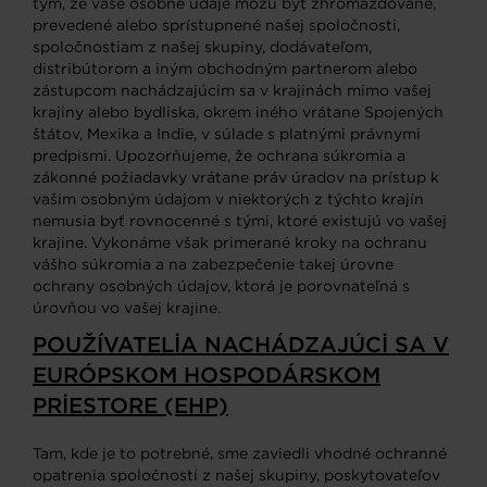
tým, že vaše osobné údaje môžu byť zhromažďované,
prevedené alebo sprístupnené našej spoločnosti,
spoločnostiam z našej skupiny, dodávateľom,
distribútorom a iným obchodným partnerom alebo
zástupcom nachádzajúcim sa v krajinách mimo vašej
krajiny alebo bydliska, okrem iného vrátane Spojených
štátov, Mexika a Indie, v súlade s platnými právnymi
predpismi. Upozorňujeme, že ochrana súkromia a
zákonné požiadavky vrátane práv úradov na prístup k
vašim osobným údajom v niektorých z týchto krajín
nemusia byť rovnocenné s tými, ktoré existujú vo vašej
krajine. Vykonáme však primerané kroky na ochranu
vášho súkromia a na zabezpečenie takej úrovne
ochrany osobných údajov, ktorá je porovnateľná s
úrovňou vo vašej krajine.
POUŽÍVATELIA NACHÁDZAJÚCI SA V
EURÓPSKOM HOSPODÁRSKOM
PRIESTORE (EHP)
Tam, kde je to potrebné, sme zaviedli vhodné ochranné
opatrenia spoločností z našej skupiny, poskytovateľov