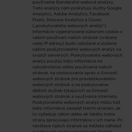
používame štandardné webové analýzy.
Tieto analýzy nám poskytujú služby Google
Analytics, Adobe Analytics, Facebook
Pixels, Sitecore Analytics a Coveo
(„poskytovatelia webových analýz“).
Informácie vygenerované súborom cookie o
vašom používaní našich stránok (vrátane
vašej IP adresy) budú odoslané a uložené
našimi poskytovateľmi webových analýz na
svojich serveroch. Poskytovatelia webových
analýz použijú tieto informácie na
vyhodnotenie vášho používania našich
stránok, na zostavovanie správ o činnosti
webových stránok pre prevádzkovateľov
webových stránok a na poskytovanie
ďalších služieb týkajúcich sa činnosti
webových stránok a využívania internetu.
Poskytovatelia webových analýz môžu tiež
tieto informácie zasielať tretím stranám, ak
to vyžaduje zákon alebo ak takéto tretie
strany spracúvajú informácie v ich mene. Pri
návšteve našich stránok sa môžete odhlásiť
z webových analýz spoločností Google,