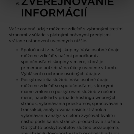
ZVEREJŇOVANIE
INFORMÁCIÍ
Vaše osobné údaje môžeme zdieľať s vybranými tretími
stranami v súlade s platnými právnymi predpismi
vrátane ustanovení uvedených nižšie.
Spoločnosti z našej skupiny. Vaše osobné údaje
môžeme zdieľať s našimi pobočkami a
spoločnosťami skupiny v miere, ktorá je
primerane potrebná na účely uvedené v tomto
Vyhlásení o ochrane osobných údajov.
Poskytovatelia služieb. Vaše osobné údaje
môžeme zdieľať so spoločnosťami, s ktorými
máme zmluvu o poskytovaní služieb v našom
mene, napríklad v prípade hostingu webových
stránok, vykonávania prieskumov, spracovávania
transakcií, analyzovania našich stránok a
vykonávania analýz s cieľom zvyšovať kvalitu
nášho podnikania, stránok, produktov a služieb.
Od týchto poskytovateľov služieb požadujeme,
aby chránili dôvernosť vašich osobných údajov.