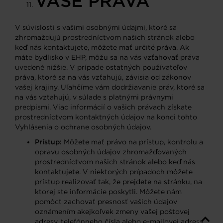
VAŠE PRÁVA
V súvislosti s vašimi osobnými údajmi, ktoré sa
zhromažďujú prostredníctvom našich stránok alebo
keď nás kontaktujete, môžete mať určité práva. Ak
máte bydlisko v EHP, môžu sa na vás vzťahovať práva
uvedené nižšie. V prípade ostatných používateľov
práva, ktoré sa na vás vzťahujú, závisia od zákonov
vašej krajiny. Uľahčíme vám dodržiavanie práv, ktoré sa
na vás vzťahujú, v súlade s platnými právnymi
predpismi. Viac informácií o vašich právach získate
prostredníctvom kontaktných údajov na konci tohto
Vyhlásenia o ochrane osobných údajov.
Prístup:
Môžete mať právo na prístup, kontrolu a
opravu osobných údajov zhromažďovaných
prostredníctvom našich stránok alebo keď nás
kontaktujete. V niektorých prípadoch môžete
prístup realizovať tak, že prejdete na stránku, na
ktorej ste informácie poskytli. Môžete nám
pomôcť zachovať presnosť vašich údajov
oznámením akejkoľvek zmeny vašej poštovej
adresy, telefónneho čísla alebo e-mailovej adresy.