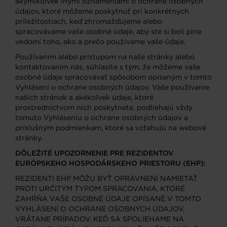
akýmikoľvek inými oznámeniami o ochrane osobných
údajov, ktoré môžeme poskytnúť pri konkrétnych
príležitostiach, keď zhromažďujeme alebo
spracovávame vaše osobné údaje, aby ste si boli plne
vedomí toho, ako a prečo používame vaše údaje.
Používaním alebo prístupom na naše stránky alebo
kontaktovaním nás, súhlasíte s tým, že môžeme vaše
osobné údaje spracovávať spôsobom opísaným v tomto
Vyhlásení o ochrane osobných údajov. Vaše používanie
našich stránok a akékoľvek údaje, ktoré
prostredníctvom nich poskytnete, podliehajú vždy
tomuto Vyhláseniu o ochrane osobných údajov a
príslušným podmienkam, ktoré sa vzťahujú na webové
stránky.
DÔLEŽITÉ UPOZORNENIE PRE REZIDENTOV
EURÓPSKEHO HOSPODÁRSKEHO PRIESTORU (EHP):
REZIDENTI EHP MÔŽU BYŤ OPRÁVNENÍ NAMIETAŤ
PROTI URČITÝM TYPOM SPRACOVANIA, KTORÉ
ZAHŔŇA VAŠE OSOBNÉ ÚDAJE OPÍSANÉ V TOMTO
VYHLÁSENÍ O OCHRANE OSOBNÝCH ÚDAJOV,
VRÁTANE PRÍPADOV, KEĎ SA SPOLIEHAME NA