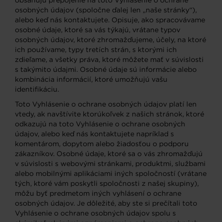
obsahujú prepojenie na toto Vyhlásenie o ochrane
osobných údajov (spoločne ďalej len „naše stránky“),
alebo keď nás kontaktujete. Opisuje, ako spracovávame
osobné údaje, ktoré sa vás týkajú, vrátane typov
osobných údajov, ktoré zhromažďujeme, účely, na ktoré
ich používame, typy tretích strán, s ktorými ich
zdieľame, a všetky práva, ktoré môžete mať v súvislosti
s takýmito údajmi. Osobné údaje sú informácie alebo
kombinácia informácií, ktoré umožňujú vašu
identifikáciu.
Toto Vyhlásenie o ochrane osobných údajov platí len
vtedy, ak navštívite ktorúkoľvek z našich stránok, ktoré
odkazujú na toto Vyhlásenie o ochrane osobných
údajov, alebo keď nás kontaktujete napríklad s
komentárom, dopytom alebo žiadosťou o podporu
zákazníkov. Osobné údaje, ktoré sa o vás zhromažďujú
v súvislosti s webovými stránkami, produktmi, službami
alebo mobilnými aplikáciami iných spoločností (vrátane
tých, ktoré vám poskytli spoločnosti z našej skupiny),
môžu byť predmetom iných vyhlásení o ochrane
osobných údajov. Je dôležité, aby ste si prečítali toto
Vyhlásenie o ochrane osobných údajov spolu s