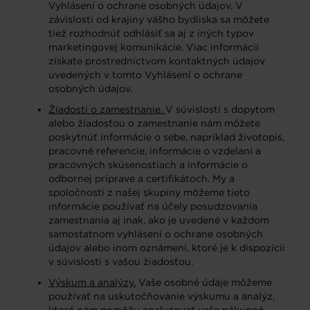
Vyhlásení o ochrane osobných údajov. V
závislosti od krajiny vášho bydliska sa môžete
tiež rozhodnúť odhlásiť sa aj z iných typov
marketingovej komunikácie. Viac informácií
získate prostredníctvom kontaktných údajov
uvedených v tomto Vyhlásení o ochrane
osobných údajov.
Žiadosti o zamestnanie.
V súvislosti s dopytom
alebo žiadosťou o zamestnanie nám môžete
poskytnúť informácie o sebe, napríklad životopis,
pracovné referencie, informácie o vzdelaní a
pracovných skúsenostiach a informácie o
odbornej príprave a certifikátoch. My a
spoločnosti z našej skupiny môžeme tieto
informácie používať na účely posudzovania
zamestnania aj inak, ako je uvedené v každom
samostatnom vyhlásení o ochrane osobných
údajov alebo inom oznámení, ktoré je k dispozícii
v súvislosti s vašou žiadosťou.
Výskum a analýzy.
Vaše osobné údaje môžeme
používať na uskutočňovanie výskumu a analýz,