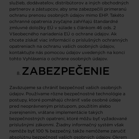
služieb, dodávateľov, distribútorov a iných obchodných
partnerov a zástupcov, aby sme zabezpečili primeranú
ochranu prenosu osobných údajov mimo EHP. Takéto
ochranné opatrenia zvyčajne zahŕňajú štandardné
zmluvné doložky EÚ v súlade s článkom 46 ods. 2
Všeobecného nariadenia EÚ o ochrane údajov. Ak
chcete získať viac informácií o príslušných ochranných
opatreniach na ochranu vašich osobných údajov,
kontaktujte nás pomocou údajov uvedených na konci
tohto Vyhlásenia o ochrane osobných údajov.
ZABEZPEČENIE
Zaväzujeme sa chrániť bezpečnosť vašich osobných
údajov. Používame rôzne bezpečnostné technológie a
postupy, ktoré pomáhajú chrániť vaše osobné údaje
pred neoprávneným prístupom, použitím alebo
zverejnením, vrátane implementácie takých
bezpečnostných opatrení, ktoré môžu byť vyžadované
príslušnými zákonmi. Žiadny informačný systém však
nemôže byť 100 % bezpečný, takže nemôžeme zaručiť
absolútnu bezpečnosť vašich osobných údajov. Okrem