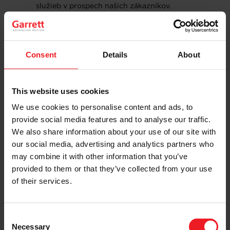
služieb v prospech našich zákazníkov.
ANONYMIZÁCIA
Consent
ÚDAJOV
Details
About
V súlade s platnými právnymi predpismi môžeme vaše
This website uses cookies
osobné údaje anonymizovať tak, aby ich nebolo možné
We use cookies to personalise content and ads, to
ďalej používať na vašu identifikáciu. Anonymizované
provide social media features and to analyse our traffic.
údaje sa nepovažujú za osobné údaje, a preto
nepodliehajú tomuto Vyhláseniu o ochrane osobných
We also share information about your use of our site with
údajov. Anonymizované údaje môžeme zhromažďovať,
our social media, advertising and analytics partners who
používať a zdieľať na akýkoľvek účel.
may combine it with other information that you’ve
AKO DLHO
provided to them or that they’ve collected from your use
of their services.
UCHOVÁVAME
ÚDAJE
Consent
Necessary
Selection