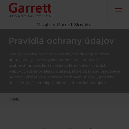
Vitajte v Garrett Slovakia
Pravidlá ochrany údajov
Toto Vyhlásenie o ochrane osobných údajov podrobne
opisuje kroky, ktoré vykonávame na ochranu vašich
osobných údajov, keď navštívite ktorúkoľvek z našich
webových stránok alebo aplikácií, ktoré obsahujú prepojenie
na toto Vyhlásenie o ochrane osobných údajov (spoločne
ďalej len „naše stránky“), alebo keď nás kontaktujete.
HOME