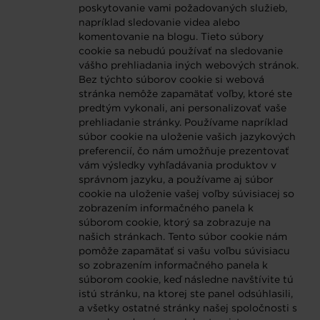
poskytovanie vami požadovaných služieb,
napríklad sledovanie videa alebo
komentovanie na blogu. Tieto súbory
cookie sa nebudú používať na sledovanie
vášho prehliadania iných webových stránok.
Bez týchto súborov cookie si webová
stránka nemôže zapamätať voľby, ktoré ste
predtým vykonali, ani personalizovať vaše
prehliadanie stránky. Používame napríklad
súbor cookie na uloženie vašich jazykových
preferencií, čo nám umožňuje prezentovať
vám výsledky vyhľadávania produktov v
správnom jazyku, a používame aj súbor
cookie na uloženie vašej voľby súvisiacej so
zobrazením informačného panela k
súborom cookie, ktorý sa zobrazuje na
našich stránkach. Tento súbor cookie nám
pomôže zapamätať si vašu voľbu súvisiacu
so zobrazením informačného panela k
súborom cookie, keď následne navštívite tú
istú stránku, na ktorej ste panel odsúhlasili,
a všetky ostatné stránky našej spoločnosti s