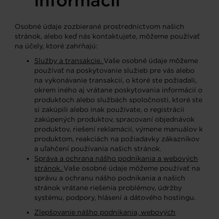
informácií
Osobné údaje zozbierané prostredníctvom našich
stránok, alebo keď nás kontaktujete, môžeme používať
na účely, ktoré zahŕňajú:
Služby a transakcie.
Vaše osobné údaje môžeme
používať na poskytovanie služieb pre vás alebo
na vykonávanie transakcií, o ktoré ste požiadali,
okrem iného aj vrátane poskytovania informácií o
produktoch alebo službách spoločnosti, ktoré ste
si zakúpili alebo inak používate, o registrácii
zakúpených produktov, spracovaní objednávok
produktov, riešení reklamácií, výmene manuálov k
produktom, reakciách na požiadavky zákazníkov
a uľahčení používania našich stránok.
Správa a ochrana nášho podnikania a webových
stránok.
Vaše osobné údaje môžeme používať na
správu a ochranu nášho podnikania a našich
stránok vrátane riešenia problémov, údržby
systému, podpory, hlásení a dátového hostingu.
Zlepšovanie nášho podnikania, webových