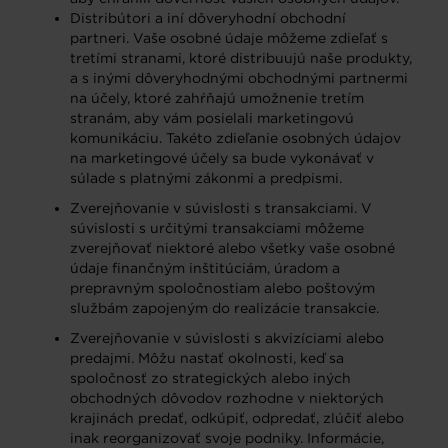
Distribútori a iní dôveryhodní obchodní
partneri. Vaše osobné údaje môžeme zdieľať s
tretími stranami, ktoré distribuujú naše produkty,
a s inými dôveryhodnými obchodnými partnermi
na účely, ktoré zahŕňajú umožnenie tretím
stranám, aby vám posielali marketingovú
komunikáciu. Takéto zdieľanie osobných údajov
na marketingové účely sa bude vykonávať v
súlade s platnými zákonmi a predpismi.
Zverejňovanie v súvislosti s transakciami. V
súvislosti s určitými transakciami môžeme
zverejňovať niektoré alebo všetky vaše osobné
údaje finančným inštitúciám, úradom a
prepravným spoločnostiam alebo poštovým
službám zapojeným do realizácie transakcie.
Zverejňovanie v súvislosti s akvizíciami alebo
predajmi. Môžu nastať okolnosti, keď sa
spoločnosť zo strategických alebo iných
obchodných dôvodov rozhodne v niektorých
krajinách predať, odkúpiť, odpredať, zlúčiť alebo
inak reorganizovať svoje podniky. Informácie,