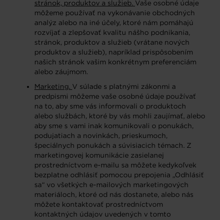
stránok, produktov a služieb.
Vaše osobné údaje
môžeme používať na vykonávanie obchodných
analýz alebo na iné účely, ktoré nám pomáhajú
rozvíjať a zlepšovať kvalitu nášho podnikania,
stránok, produktov a služieb (vrátane nových
produktov a služieb), napríklad prispôsobením
našich stránok vašim konkrétnym preferenciám
alebo záujmom.
Marketing.
V súlade s platnými zákonmi a
predpismi môžeme vaše osobné údaje používať
na to, aby sme vás informovali o produktoch
alebo službách, ktoré by vás mohli zaujímať, alebo
aby sme s vami inak komunikovali o ponukách,
podujatiach a novinkách, prieskumoch,
špeciálnych ponukách a súvisiacich témach. Z
marketingovej komunikácie zasielanej
prostredníctvom e-mailu sa môžete kedykoľvek
bezplatne odhlásiť pomocou prepojenia „Odhlásiť
sa“ vo všetkých e-mailových marketingových
materiáloch, ktoré od nás dostanete, alebo nás
môžete kontaktovať prostredníctvom
kontaktných údajov uvedených v tomto