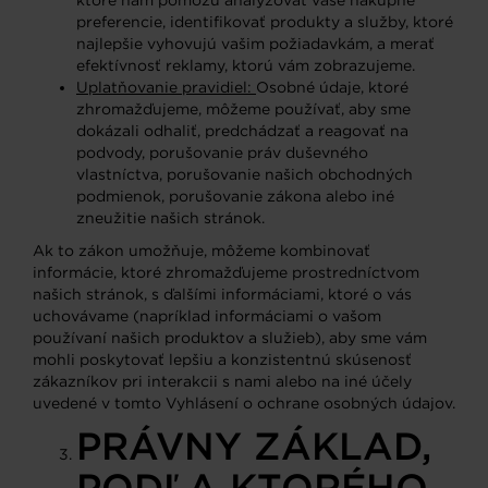
ktoré nám pomôžu analyzovať vaše nákupné
preferencie, identifikovať produkty a služby, ktoré
najlepšie vyhovujú vašim požiadavkám, a merať
efektívnosť reklamy, ktorú vám zobrazujeme.
Uplatňovanie pravidiel:
Osobné údaje, ktoré
zhromažďujeme, môžeme používať, aby sme
dokázali odhaliť, predchádzať a reagovať na
podvody, porušovanie práv duševného
vlastníctva, porušovanie našich obchodných
podmienok, porušovanie zákona alebo iné
zneužitie našich stránok.
Ak to zákon umožňuje, môžeme kombinovať
informácie, ktoré zhromažďujeme prostredníctvom
našich stránok, s ďalšími informáciami, ktoré o vás
uchovávame (napríklad informáciami o vašom
používaní našich produktov a služieb), aby sme vám
mohli poskytovať lepšiu a konzistentnú skúsenosť
zákazníkov pri interakcii s nami alebo na iné účely
uvedené v tomto Vyhlásení o ochrane osobných údajov.
PRÁVNY ZÁKLAD,
PODĽA KTORÉHO