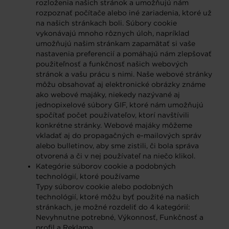
rozloženia našich stránok a umožňujú nám
rozpoznať počítače alebo iné zariadenia, ktoré už
na našich stránkach boli. Súbory cookie
vykonávajú mnoho rôznych úloh, napríklad
umožňujú našim stránkam zapamätať si vaše
nastavenia preferencií a pomáhajú nám zlepšovať
použiteľnosť a funkčnosť našich webových
stránok a vašu prácu s nimi. Naše webové stránky
môžu obsahovať aj elektronické obrázky známe
ako webové majáky, niekedy nazývané aj
jednopixelové súbory GIF, ktoré nám umožňujú
spočítať počet používateľov, ktorí navštívili
konkrétne stránky. Webové majáky môžeme
vkladať aj do propagačných e-mailových správ
alebo bulletinov, aby sme zistili, či bola správa
otvorená a či v nej používateľ na niečo klikol.
Kategórie súborov cookie a podobných
technológií, ktoré používame
Typy súborov cookie alebo podobných
technológií, ktoré môžu byť použité na našich
stránkach, je možné rozdeliť do 4 kategórií:
Nevyhnutne potrebné, Výkonnosť, Funkčnosť a
profil a Reklama.