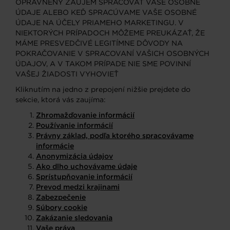
OPRÁVNENÝ ZÁUJEM SPRACOVAŤ VAŠE OSOBNÉ
ÚDAJE ALEBO KEĎ SPRACÚVAME VAŠE OSOBNÉ
ÚDAJE NA ÚČELY PRIAMEHO MARKETINGU. V
NIEKTORÝCH PRÍPADOCH MÔŽEME PREUKÁZAŤ, ŽE
MÁME PRESVEDČIVÉ LEGITÍMNE DÔVODY NA
POKRAČOVANIE V SPRACOVANÍ VAŠICH OSOBNÝCH
ÚDAJOV, A V TAKOM PRÍPADE NIE SME POVINNÍ
VAŠEJ ŽIADOSTI VYHOVIEŤ
Kliknutím na jedno z prepojení nižšie prejdete do
sekcie, ktorá vás zaujíma:
Zhromažďovanie informácií
Používanie informácií
Právny základ, podľa ktorého spracovávame
informácie
Anonymizácia údajov
Ako dlho uchovávame údaje
Sprístupňovanie informácií
Prevod medzi krajinami
Zabezpečenie
Súbory cookie
Zakázanie sledovania
Vaše práva