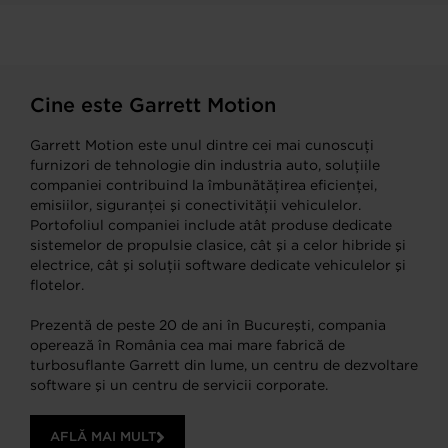
Cine este Garrett Motion
Garrett Motion este unul dintre cei mai cunoscuţi
furnizori de tehnologie din industria auto, soluţiile
companiei contribuind la îmbunătăţirea eficienţei,
emisiilor, siguranţei şi conectivităţii vehiculelor.
Portofoliul companiei include atât produse dedicate
sistemelor de propulsie clasice, cât şi a celor hibride şi
electrice, cât şi soluţii software dedicate vehiculelor şi
flotelor.
Prezentă de peste 20 de ani în Bucureşti, compania
operează în România cea mai mare fabrică de
turbosuflante Garrett din lume, un centru de dezvoltare
software şi un centru de servicii corporate.
AFLĂ MAI MULT