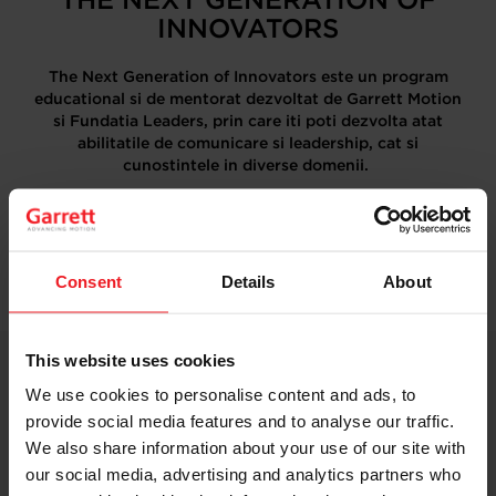
INNOVATORS
The Next Generation of Innovators este un program
educational si de mentorat dezvoltat de Garrett Motion
si Fundatia Leaders, prin care iti poti dezvolta atat
abilitatile de comunicare si leadership, cat si
cunostintele in diverse domenii.
Fiecare sesiune din program are un numar limitat de
participanti – aplica acum si rezerva-ti locul in The Next
Generation of Innovators la www.next-innovators.ro
INSCRIE-TE AICI
Consent
Details
About
This website uses cookies
Garrett Motion în România
We use cookies to personalise content and ads, to
provide social media features and to analyse our traffic.
Prezentă în România de peste 20 de ani, Garrett Motion
We also share information about your use of our site with
are în Bucureşti o fabrică de turbosuflante, un centru
our social media, advertising and analytics partners who
de dezvoltare software şi un centru de servicii