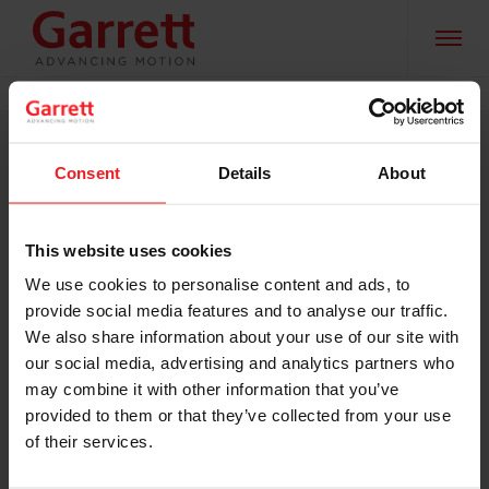
Vitajte v Garrett Slovakia
HOME
>
SLOVAKIA
Simona
Consent
Details
About
Operátor výroby
This website uses cookies
„Vďaka predošlým pracovným skúsenostiam som
pracovný pohovor na pozíciu Operátor výroby, ktorý
We use cookies to personalise content and ads, to
pozostával z teoretickej a praktickej časti, zvládla bez
provide social media features and to analyse our traffic.
problémov. Pohovor bol akýmsi štartovacím bodom pre
We also share information about your use of our site with
ďalší rozvoj zručností v danom prostredí. Je veľkou
our social media, advertising and analytics partners who
výhodou, že pracujeme s profesionálmi, od ktorých sa
môžeme veľa naučiť, získať motiváciu a každý deň sa
may combine it with other information that you’ve
tak zlepšovať.“
provided to them or that they’ve collected from your use
of their services.