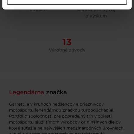
~1.250
5
Inžinieri
Centrá pre Vývoj
a výskum
13
Výrobné závody
Legendárna
značka
Garrett je v kruhoch nadšencov a priaznivcov
motošportu legendárnou značkou turbodúchadiel.
Portfólio spoločnosti pre popredajný trh v oblasti
motošportu slúži tímom výrobcov originálnych dielov,
ktoré súťažia na najvyšších medzinárodných úrovniach,