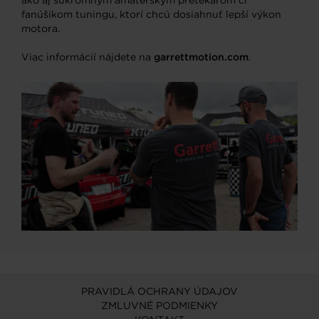
ako aj súkromným amatérskym pretekárom či
fanúšikom tuningu, ktorí chcú dosiahnuť lepší výkon
motora.
Viac informácií nájdete na
garrettmotion.com
.
PRAVIDLÁ OCHRANY ÚDAJOV
ZMLUVNÉ PODMIENKY