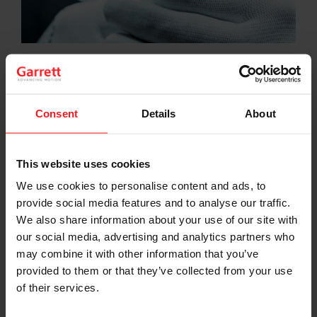
Globálna prítomnosť na trhu
Consent
Details
About
Spoločnosť Garrett sa môže pýšiť dlhoročnou
spoluprácou s poprednými svetovými výrobcami
automobilov a dlhodobo dosahuje výnimočné
This website uses cookies
prevádzkové výsledky. V súčasnosti máme viac ako 7
500 zamestnancov, vrátane 1 250 konštruktérov, ktorí
We use cookies to personalise content and ads, to
prispeli k 1 600 vydaným alebo čakajúcim patentom,
provide social media features and to analyse our traffic.
ako aj k 100 novým prihláškam ročne. Vyrábame vyše
We also share information about your use of our site with
50 000 turbodúchadiel denne, čo znamená, že na
our social media, advertising and analytics partners who
celom svete sa používa viac než 110 miliónov
turbodúchadiel Garrett. Príjmy spoločnosti Garrett
may combine it with other information that you’ve
dosiahli v roku 2021 približne 3.6 miliardy USD.
provided to them or that they’ve collected from your use
of their services.