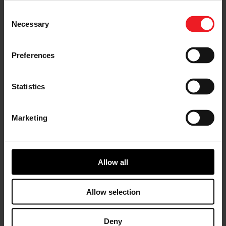
Consent
Necessary
Selection
Preferences
Statistics
Marketing
Allow all
$3.6 B
~9.300
Výnosy v 2022
Zamestnanci
Allow selection
Deny