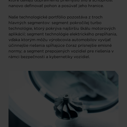
ktoré dávajú dopravnému priemyslu silu a schopnosť
nanovo definovať pohon a posúvať jeho hranice.
Naše technologické portfólio pozostáva z troch
hlavných segmentov: segment pokročilej turbo
technológie, ktorý pokrýva najširšiu škálu motorových
aplikácií; segment technológie elektrického prepĺňania,
vďaka ktorým môžu výrobcovia automobilov vyvíjať
účinnejšie riešenia spĺňajúce čoraz prísnejšie emisné
normy; a segment prepojených vozidiel pre riešenia v
rámci bezpečnosti a kybernetiky vozidiel.