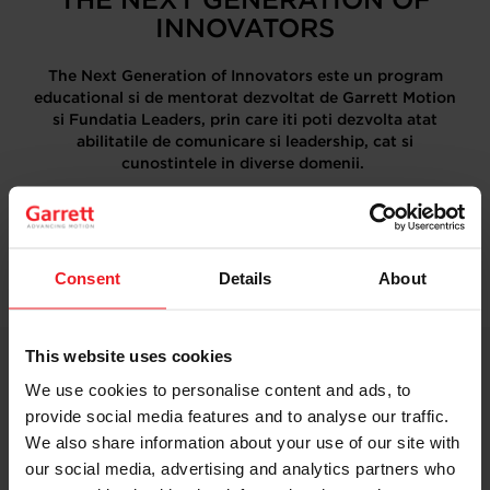
INNOVATORS
The Next Generation of Innovators este un program
educational si de mentorat dezvoltat de Garrett Motion
si Fundatia Leaders, prin care iti poti dezvolta atat
abilitatile de comunicare si leadership, cat si
cunostintele in diverse domenii.
Fiecare sesiune din program are un numar limitat de
participanti – aplica acum si rezerva-ti locul in The Next
Generation of Innovators la www.next-innovators.ro
INSCRIE-TE AICI
Consent
Details
About
This website uses cookies
Garrett Motion în România
We use cookies to personalise content and ads, to
provide social media features and to analyse our traffic.
Prezentă în România de peste 20 de ani, Garrett Motion
We also share information about your use of our site with
are în Bucureşti o fabrică de turbosuflante, un centru
our social media, advertising and analytics partners who
de dezvoltare software şi un centru de servicii