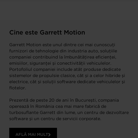
Cine este Garrett Motion
Garrett Motion este unul dintre cei mai cunoscuţi
furnizori de tehnologie din industria auto, soluţiile
companiei contribuind la îmbunătăţirea eficienţei,
emisiilor, siguranţei şi conectivităţii vehiculelor.
Portofoliul companiei include atât produse dedicate
sistemelor de propulsie clasice, cât şi a celor hibride şi
electrice, cât şi soluţii software dedicate vehiculelor şi
flotelor.
Prezentă de peste 20 de ani în Bucureşti, compania
operează în România cea mai mare fabrică de
turbosuflante Garrett din lume, un centru de dezvoltare
software şi un centru de servicii corporate.
AFLĂ MAI MULT