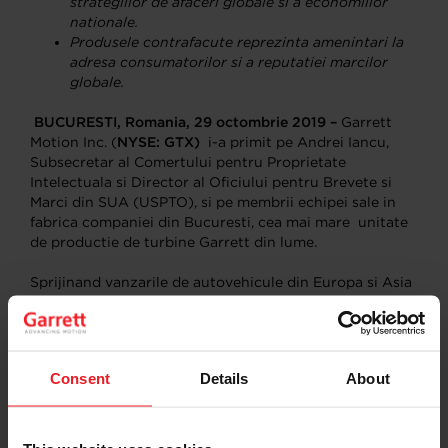
strategiilor de afaceri globale si a economiilor
nationale.
Produsele contrafacute reprezinta amenintari la
adresa consumatorilor si a reputatiei marcilor
globale.
BUCURESTI, Romania, 29 octombrie 2019 –
Garrett
Motion Inc. (
NYSE: GTX)
i-a primit pe Andrei Iancu,
Subsecretar al Comertului pentru Proprietate
Intelectuala si Director al Oficiului pentru Brevete si
Marci din SUA (USPTO), si pe membrii echipei sale in
fabrica companiei din Bucuresti, cea mai mare unitate
de productie de turbine Garrett din lume.
Sprijinand vanzarile de autovehicule din Europa si Asia
pentru zeci de producatori auto, fabrica din Bucuresti
este locul in care s-au nascut multe din noile tehnologii
si inovatii de proces Garrett, contribuind la producerea
a peste 50.000 de turbine, zilnic, la nivel global.
Consent
Details
About
Subsecretarul Iancu a participat la un tur al unitatii de
productie si a petrecut timp alaturi de inginerii Garrett
care au contribuit cu succes la o parte din cele peste